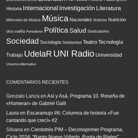
Internacional
Investigación
Literatura
Historia
Música
Nacionales
Nutrición
Miércoles de Música
Noticias
Política
Salud
otra vuelta
Sindicalismo
Periodismo
Sociedad
Teatro
Tecnología
Sociología
Solidaridad
UNI Radio
UdelaR
Trabajo
Universidad
Universo Alternativo
COMENTARIOS RECIENTES
Gonzalo Lanza
en
Así y Asá. Programa 10. Reseña de
«Homerar» de Gabriel Galli
Laura
en
Escaramujo #6: Columna de historia «Fue
cantando que crecí» #2
Silvana
en
Cientotrés PIM – Decimoprimer Programa,
Ciclo 2024: “Barrio Nuevo Viñedo, Punta de Rieles”