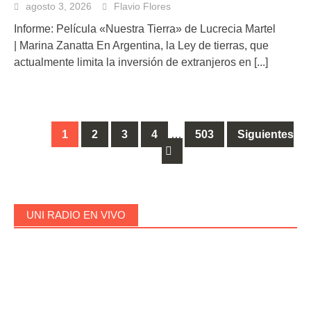
agosto 3, 2026
Flavio Flores
Informe: Película «Nuestra Tierra» de Lucrecia Martel
| Marina Zanatta En Argentina, la Ley de tierras, que
actualmente limita la inversión de extranjeros en
[...]
1
2
3
4
…
503
Siguientes
Ir
a
las
entradas
UNI RADIO EN VIVO