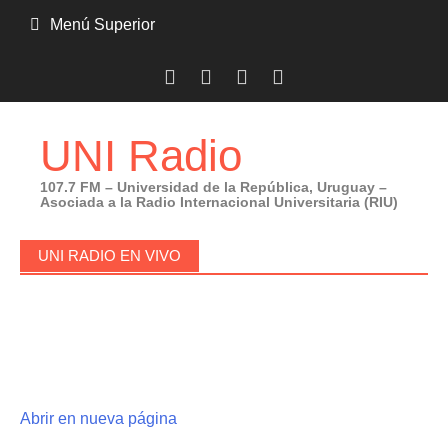
Saltar
Menú Superior
al
contenido
UNI Radio
107.7 FM – Universidad de la República, Uruguay –
Asociada a la Radio Internacional Universitaria (RIU)
UNI RADIO EN VIVO
Abrir en nueva página